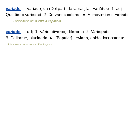
variado
— variado, da (Del part. de variar; lat. variātus). 1. adj.
Que tiene variedad. 2. De varios colores. ☛ V. movimiento variado
…
Diccionario de la lengua española
variado
— adj. 1. Vário; diverso; diferente. 2. Variegado.
3. Delirante; alucinado. 4. [Popular] Leviano; doido; inconstante …
Dicionário da Língua Portuguesa