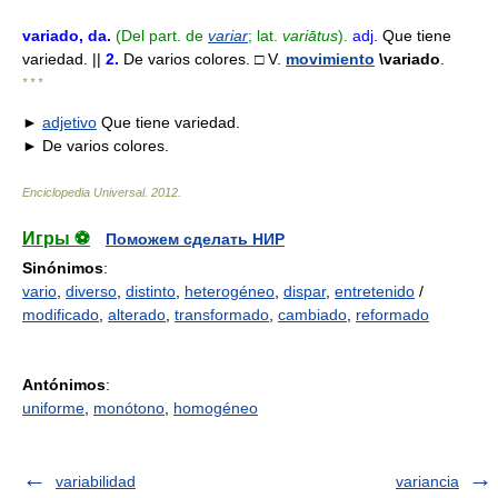
variado
, da
.
(Del part. de
variar
; lat.
variātus
).
adj.
Que tiene
variedad. ||
2.
De varios colores. □ V.
movimiento
\variado
.
* * *
►
adjetivo
Que tiene variedad.
► De varios colores.
Enciclopedia Universal
.
2012
.
Игры ⚽
Поможем сделать НИР
Sinónimos
:
vario
,
diverso
,
distinto
,
heterogéneo
,
dispar
,
entretenido
/
modificado
,
alterado
,
transformado
,
cambiado
,
reformado
Antónimos
:
uniforme
,
monótono
,
homogéneo
variabilidad
variancia