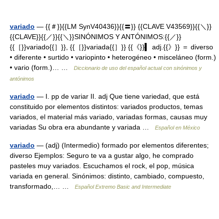
variado
— {{＃}}{{LM SynV40436}}{{〓}} {{CLAVE V43569}}{{＼}}
{{CLAVE}}{{／}}{{＼}}SINÓNIMOS Y ANTÓNIMOS:{{／}}
{{［}}variado{{］}}, {{［}}variada{{］}} {{《}}▍ adj.{{》}} ＝ diverso
• diferente • surtido • variopinto • heterogéneo • misceláneo (form.)
• vario (form.)… …
Diccionario de uso del español actual con sinónimos y
antónimos
variado
— I. pp de variar II. adj Que tiene variedad, que está
constituido por elementos distintos: variados productos, temas
variados, el material más variado, variadas formas, causas muy
variadas Su obra era abundante y variada …
Español en México
variado
— (adj) (Intermedio) formado por elementos diferentes;
diverso Ejemplos: Seguro te va a gustar algo, he comprado
pasteles muy variados. Escuchamos el rock, el pop, música
variada en general. Sinónimos: distinto, cambiado, compuesto,
transformado,… …
Español Extremo Basic and Intermediate