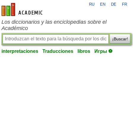
RU
EN
DE
FR
es-academic.com
Los diccionarios y las enciclopedias sobre el
Académico
¡Buscar!
interpretaciones
Traducciones
libros
Игры ⚽